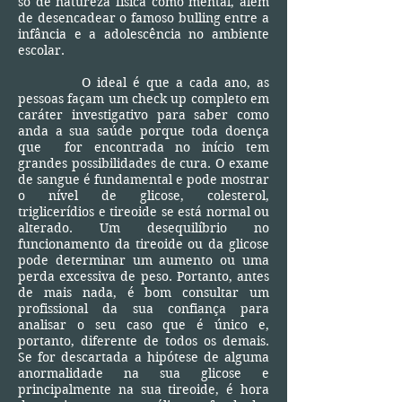
só de natureza física como mental, além
de desencadear o famoso bulling entre a
infância e a adolescência no ambiente
escolar.
O ideal é que a cada ano, as
pessoas façam um check up completo em
caráter investigativo para saber como
anda a sua saúde porque toda doença
que for encontrada no início tem
grandes possibilidades de cura. O exame
de sangue é fundamental e pode mostrar
o nível de glicose, colesterol,
triglicerídios e tireoide se está normal ou
alterado. Um desequilíbrio no
funcionamento da tireoide ou da glicose
pode determinar um aumento ou uma
perda excessiva de peso. Portanto, antes
de mais nada, é bom consultar um
profissional da sua confiança para
analisar o seu caso que é único e,
portanto, diferente de todos os demais.
Se for descartada a hipótese de alguma
anormalidade na sua glicose e
principalmente na sua tireoide, é hora