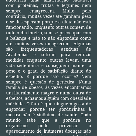
com proteínas, frutas e legumes nem
sempre emagrecem. Muito pelo
contrário, muitas vezes até ganham peso
e se desesperam porque a dieta não está
funcionando. Enquanto outras comem de
tudo o dia inteiro, sem se preocupar com
a balança e não só não engordam como
até muitas vezes emagrecem. Algumas
são frequentadoras assíduas de
Academias e sofrem para reduzir
medidas enquanto outras levam uma
vida sedentária e conseguem manter o
peso e o grau de satisfação diante do
espelho. E porque isso ocorre? Nem
sempre é questão de genética. Numa
família de obesos, às vezes encontramos
um literalmente magro e numa outra de
esbeltos, achamos alguém com obesidade
mórbida. O fato é que ninguém gosta de
engordar porque ter gordurinhas à
mostra não é sinônimo de saúde. Todo
mundo sabe que a gordura no
organismo pode provocar o
aparecimento de inúmeras doenças não